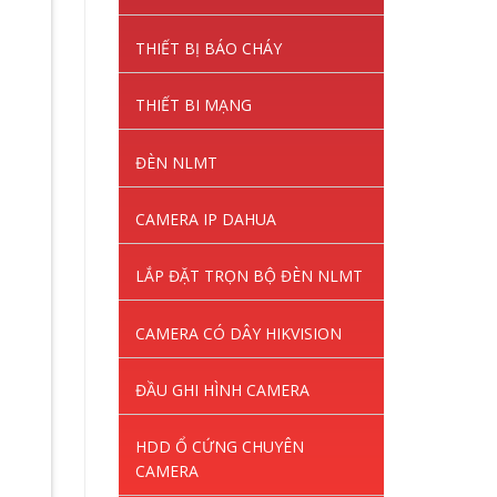
THIẾT BỊ BÁO CHÁY
THIẾT BI MẠNG
ĐÈN NLMT
CAMERA IP DAHUA
LẮP ĐẶT TRỌN BỘ ĐÈN NLMT
CAMERA CÓ DÂY HIKVISION
ĐẦU GHI HÌNH CAMERA
HDD Ổ CỨNG CHUYÊN
CAMERA