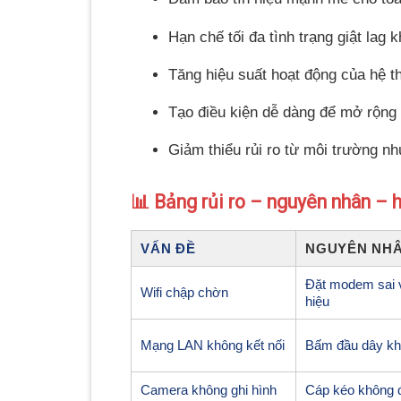
Hạn chế tối đa tình trạng giật lag k
Tăng hiệu suất hoạt động của hệ t
Tạo điều kiện dễ dàng để mở rộng 
Giảm thiểu rủi ro từ môi trường n
📊 Bảng rủi ro – nguyên nhân – h
VẤN ĐỀ
NGUYÊN NH
Đặt modem sai vị
Wifi chập chờn
hiệu
Mạng LAN không kết nối
Bấm đầu dây kh
Camera không ghi hình
Cáp kéo không