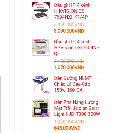
gốc
hiện
Đầu ghi IP 4 kênh
là:
tại
HIKVISION DS-
3,300,000VNĐ.
là:
7604NXI-K1/4P
1,489,000VNĐ.
5,959,000
VNĐ
Giá
Giá
3,090,000
VNĐ
gốc
hiện
Đầu ghi IP 4 kênh
là:
tại
Hikvision DS-7104NI-
5,959,000VNĐ.
là:
Q1
3,090,000VNĐ.
2,150,000
VNĐ
Giá
Giá
1,070,000
VNĐ
gốc
hiện
Đèn Đường NLMT
là:
tại
Chiếc Lá Cao Cấp
2,150,000VNĐ.
là:
150w 150-CA
1,070,000VNĐ.
Đèn Pha Năng Lượng
Mặt Trời Jindian Solar
Light | JD-T300 300W
1,220,000
VNĐ
Giá
Giá
845,000
VNĐ