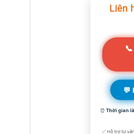
Liên 
📞
💬
⏰
Thời gian l
✅ Hỗ trợ tư vấn