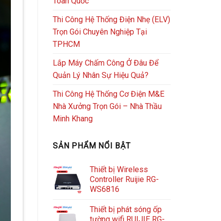
Toàn Quốc
Thi Công Hệ Thống Điện Nhẹ (ELV)
Trọn Gói Chuyên Nghiệp Tại
TPHCM
Lắp Máy Chấm Công Ở Đâu Để
Quản Lý Nhân Sự Hiệu Quả?
Thi Công Hệ Thống Cơ Điện M&E
Nhà Xưởng Trọn Gói – Nhà Thầu
Minh Khang
SẢN PHẨM NỔI BẬT
Thiết bị Wireless
Controller Ruijie RG-
WS6816
Thiết bị phát sóng ốp
tường wifi RUIJIE RG-