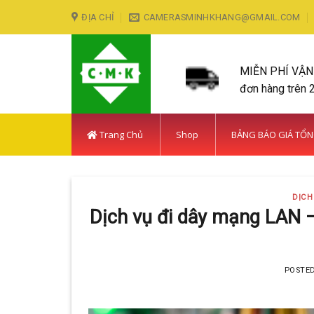
Skip
ĐỊA CHỈ
CAMERASMINHKHANG@GMAIL.COM
to
content
MIỄN PHÍ VẬ
đơn hàng trên 
Trang Chủ
Shop
BẢNG BÁO GIÁ TỔ
DỊCH
Dịch vụ đi dây mạng LAN –
POSTE