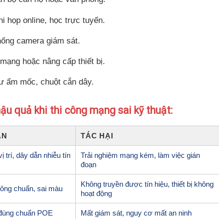
hi họp online, học trực tuyến.
hống camera giám sát.
mạng hoặc nâng cấp thiết bị.
hư ẩm mốc, chuột cắn dây.
ậu quả khi thi công mạng sai kỹ thuật:
ÂN
TÁC HẠI
 trí, dây dẫn nhiễu tín
Trải nghiệm mạng kém, làm việc gián
đoạn
Không truyền được tín hiệu, thiết bị không
ông chuẩn, sai màu
hoạt động
 đúng chuẩn POE
Mất giám sát, nguy cơ mất an ninh