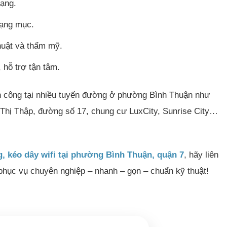
mạng.
 hạng mục.
huật và thẩm mỹ.
 hỗ trợ tận tâm.
nh công tại nhiều tuyến đường ở phường Bình Thuận như
hị Thập, đường số 17, chung cư LuxCity, Sunrise City…
g, kéo dây wifi tại phường Bình Thuận, quận 7
, hãy liên
hục vụ chuyên nghiệp – nhanh – gọn – chuẩn kỹ thuật!