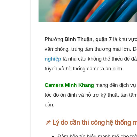
Phường
Bình Thuận, quận 7
là khu vực 
văn phòng, trung tâm thương mại lớn. D
nghiệp
là nhu cầu không thể thiếu để đả
tuyến và hệ thống camera an ninh.
Camera Minh Khang
mang đến dịch vụ t
tốc độ ổn định và hỗ trợ kỹ thuật tận t
cận.
📌 Lý do cần thi công hệ thống 
Đảm bảo tín hiệu mạnh mẽ cho toà