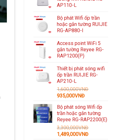
AP110-L
Bộ phát Wifi ốp trần
hoặc gắn tường RUIJIE
RG-AP880-I
Access point WiFi 5
gắn tường Reyee RG-
RAP1200(P)
Thiết bị phát sóng wifi
ốp trần RUIJIE RG-
AP210-L
1,600,000
VNĐ
Giá
Giá
935,000
VNĐ
n
gốc
hiện
Bộ phát sóng Wifi ốp
là:
tại
trần hoặc gắn tường
1,600,000VNĐ.
là:
Reyee RG-RAP2200(E)
935,000VNĐ.
3,300,000
VNĐ
Giá
Giá
1,489,000
VNĐ