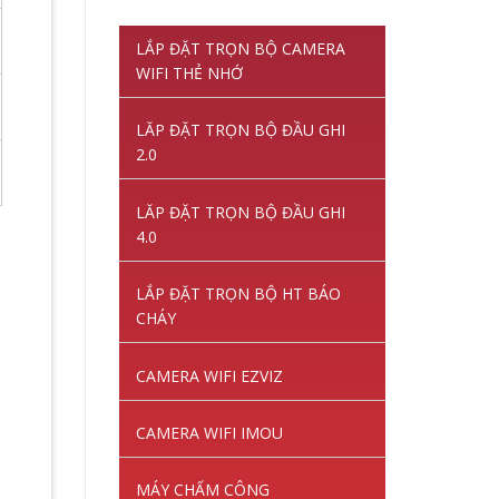
gốc
hiện
là:
tại
LẮP ĐẶT TRỌN BỘ CAMERA
1,220,000VNĐ.
là:
WIFI THẺ NHỚ
845,000VNĐ.
LĂP ĐẶT TRỌN BỘ ĐẦU GHI
2.0
LĂP ĐẶT TRỌN BỘ ĐẦU GHI
4.0
LẮP ĐẶT TRỌN BỘ HT BÁO
CHÁY
CAMERA WIFI EZVIZ
CAMERA WIFI IMOU
MÁY CHẤM CÔNG