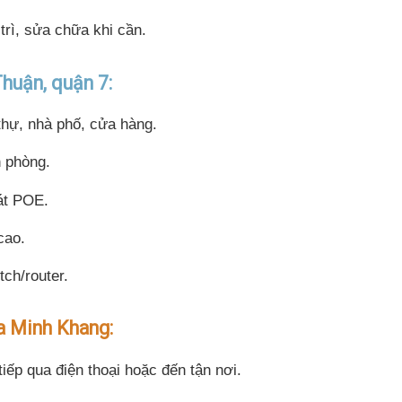
trì, sửa chữa khi cần.
Thuận, quận 7:
thự, nhà phố, cửa hàng.
n phòng.
át POE.
cao.
ch/router.
a Minh Khang:
tiếp qua điện thoại hoặc đến tận nơi.