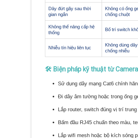
Dây đứt gãy sau thời
Không có ống g
gian ngắn
chống chuột
Không thể nâng cấp hệ
Bố trí switch kh
thống
Không dùng dây
Nhiễu tín hiệu liên tục
chống nhiễu
🛠️ Biện pháp kỹ thuật từ Camer
Sử dụng dây mạng Cat6 chính hãng,
Đi dây âm tường hoặc trong ống ge
Lắp router, switch đúng vị trí trun
Bấm đầu RJ45 chuẩn theo màu, test
Lắp wifi mesh hoặc bộ kích sóng p