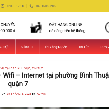
08:00 - 17:00
+84915050206
N CHUYỂN
ĐẶT HÀNG ONLINE
200.000.d
dễ dàng trên hệ thống
NG HỢP
MikroTik
Thi Công Dự Án
Tin Tức
Dịch 
 VỤ TẠI CÁC KHU VỰC
,
TIN TỨC
 Wifi – Internet tại phường Bình Thuậ
quận 7
D ON
28 THÁNG 6, 2025
BY
ADMIN