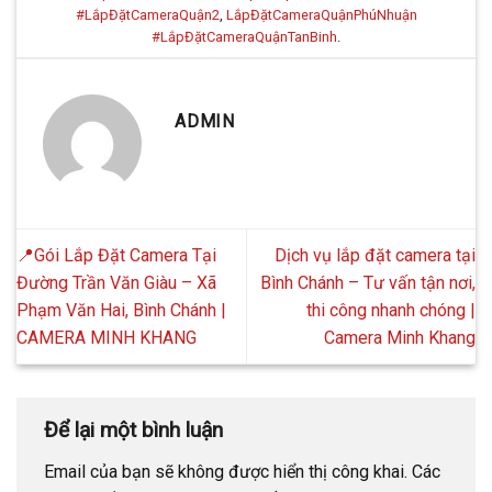
#LắpĐặtCameraQuận2
,
LắpĐặtCameraQuậnPhúNhuận
#LắpĐặtCameraQuậnTanBinh
.
ADMIN
📍Gói Lắp Đặt Camera Tại
Dịch vụ lắp đặt camera tại
Đường Trần Văn Giàu – Xã
Bình Chánh – Tư vấn tận nơi,
Phạm Văn Hai, Bình Chánh |
thi công nhanh chóng |
CAMERA MINH KHANG
Camera Minh Khang
Để lại một bình luận
Email của bạn sẽ không được hiển thị công khai.
Các