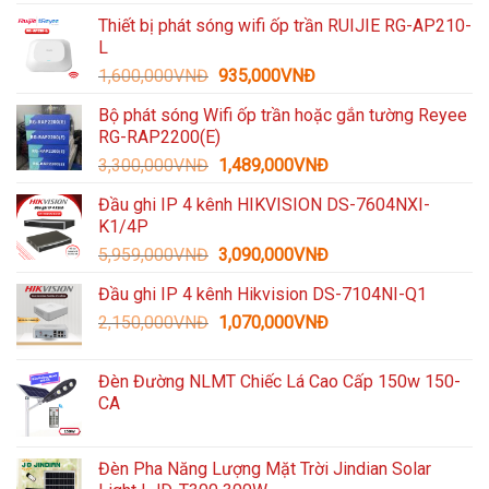
Thiết bị phát sóng wifi ốp trần RUIJIE RG-AP210-
L
Giá
Giá
1,600,000
VNĐ
935,000
VNĐ
gốc
hiện
Bộ phát sóng Wifi ốp trần hoặc gắn tường Reyee
là:
tại
RG-RAP2200(E)
1,600,000VNĐ.
là:
Giá
Giá
3,300,000
VNĐ
1,489,000
VNĐ
935,000VNĐ.
gốc
hiện
Đầu ghi IP 4 kênh HIKVISION DS-7604NXI-
là:
tại
K1/4P
3,300,000VNĐ.
là:
Giá
Giá
5,959,000
VNĐ
3,090,000
VNĐ
1,489,000VNĐ.
gốc
hiện
Đầu ghi IP 4 kênh Hikvision DS-7104NI-Q1
là:
tại
Giá
Giá
2,150,000
VNĐ
5,959,000VNĐ.
1,070,000
VNĐ
là:
gốc
hiện
3,090,000VNĐ.
là:
tại
Đèn Đường NLMT Chiếc Lá Cao Cấp 150w 150-
2,150,000VNĐ.
là:
CA
1,070,000VNĐ.
Đèn Pha Năng Lượng Mặt Trời Jindian Solar