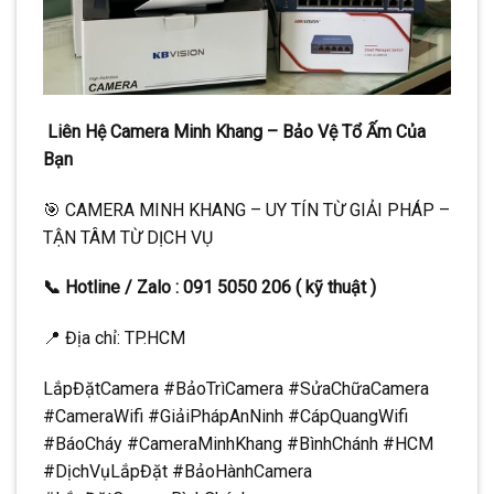
Liên Hệ Camera Minh Khang – Bảo Vệ Tổ Ấm Của
Bạn
🎯 CAMERA MINH KHANG – UY TÍN TỪ GIẢI PHÁP –
TẬN TÂM TỪ DỊCH VỤ
📞 Hotline / Zalo : 091 5050 206 ( kỹ thuật )
📍 Địa chỉ: TP.HCM
LắpĐặtCamera #BảoTrìCamera #SửaChữaCamera
#CameraWifi #GiảiPhápAnNinh #CápQuangWifi
#BáoCháy #CameraMinhKhang #BìnhChánh #HCM
#DịchVụLắpĐặt #BảoHànhCamera