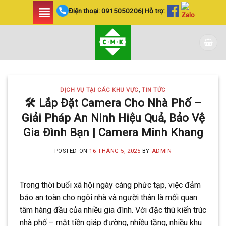
Skip
Điện thoại:
0915050206
| Hỗ trợ:
to
content
DỊCH VỤ TẠI CÁC KHU VỰC
,
TIN TỨC
🛠️ Lắp Đặt Camera Cho Nhà Phố –
Giải Pháp An Ninh Hiệu Quả, Bảo Vệ
Gia Đình Bạn | Camera Minh Khang
POSTED ON
16 THÁNG 5, 2025
BY
ADMIN
Trong thời buổi xã hội ngày càng phức tạp, việc đảm
bảo an toàn cho ngôi nhà và người thân là mối quan
tâm hàng đầu của nhiều gia đình. Với đặc thù kiến trúc
nhà phố – mặt tiền giáp đường, nhiều tầng, nhiều khu