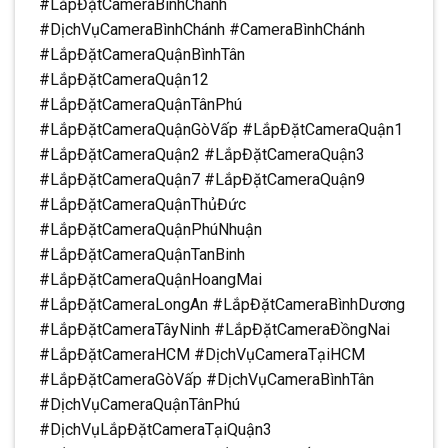
#LắpĐặtCameraBìnhChánh
#DịchVụCameraBìnhChánh #CameraBìnhChánh
#LắpĐặtCameraQuậnBìnhTân
#LắpĐặtCameraQuận12
#LắpĐặtCameraQuậnTânPhú
#LắpĐặtCameraQuậnGòVấp #LắpĐặtCameraQuận1
#LắpĐặtCameraQuận2 #LắpĐặtCameraQuận3
#LắpĐặtCameraQuận7 #LắpĐặtCameraQuận9
#LắpĐặtCameraQuậnThủĐức
#LắpĐặtCameraQuậnPhúNhuận
#LắpĐặtCameraQuậnTanBinh
#LắpĐặtCameraQuậnHoangMai
#LắpĐặtCameraLongAn #LắpĐặtCameraBìnhDương
#LắpĐặtCameraTâyNinh #LắpĐặtCameraĐồngNai
#LắpĐặtCameraHCM #DịchVụCameraTạiHCM
#LắpĐặtCameraGòVấp #DịchVụCameraBìnhTân
#DịchVụCameraQuậnTânPhú
#DịchVụLắpĐặtCameraTạiQuận3