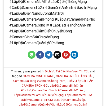
#LắpĐặtCameraNLMT #LắpĐặtHệThốngMạng
#CàiĐặtCameraTừXa #GiámSátAnNinh #BảoTrìMạng
#LắpĐặtĐiệnNăngLượngMặtTrời
#LắpĐặtCameraVănPhòng #LắpĐặtCameraNhàPhố
#LắpĐặtCameraCôngTy #LắpĐặtHệThốngAnNinh
#LắpĐặtCameraCảmBiếnChuyểnĐộng
#CameraGiámSátChuyênDụng
#LắpĐặtCameraQuảnLýCửaHàng
This entry was posted in
Dịch Vụ Tại Các Khu Vực
,
Tin Tức
and
tagged
CAMERA MINH KHANG
,
CAMERA UY TÍN HÀNG ĐẦU
,
CameraCuaHang #CameraChongTrom
,
DịchVụLắpĐặt
,
LẮP
CAMERA TRỌN GÓI
,
LắpĐặtCameraBìnhChánh
#DịchVụCameraBìnhChánh #CameraBìnhChánh
,
LắpĐặtCameraCảmBiếnChuyểnĐộng
,
LắpĐặtCameraHCM
#DịchVụCameraTạiHCM #LắpĐặtCameraGòVấp
,
LắpĐặtCameraQuậnGòVấp #LắpĐặtCameraQuận1