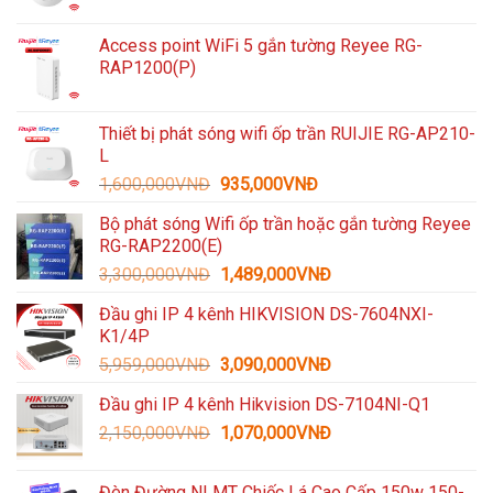
Access point WiFi 5 gắn tường Reyee RG-
RAP1200(P)
Thiết bị phát sóng wifi ốp trần RUIJIE RG-AP210-
L
Giá
Giá
1,600,000
VNĐ
935,000
VNĐ
gốc
hiện
Bộ phát sóng Wifi ốp trần hoặc gắn tường Reyee
là:
tại
RG-RAP2200(E)
1,600,000VNĐ.
là:
Giá
Giá
3,300,000
VNĐ
1,489,000
VNĐ
935,000VNĐ.
gốc
hiện
Đầu ghi IP 4 kênh HIKVISION DS-7604NXI-
là:
tại
K1/4P
3,300,000VNĐ.
là:
Giá
Giá
5,959,000
VNĐ
3,090,000
VNĐ
1,489,000VNĐ.
gốc
hiện
Đầu ghi IP 4 kênh Hikvision DS-7104NI-Q1
là:
tại
Giá
Giá
2,150,000
VNĐ
5,959,000VNĐ.
1,070,000
VNĐ
là:
gốc
hiện
3,090,000VNĐ.
là:
tại
Đèn Đường NLMT Chiếc Lá Cao Cấp 150w 150-