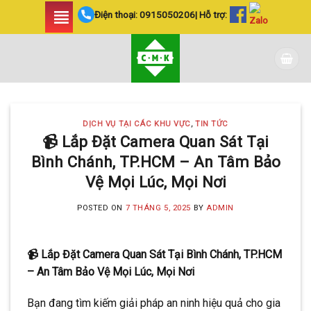
Skip
Điện thoại:
0915050206
| Hỗ trợ:
to
content
DỊCH VỤ TẠI CÁC KHU VỰC
,
TIN TỨC
📹 Lắp Đặt Camera Quan Sát Tại
Bình Chánh, TP.HCM – An Tâm Bảo
Vệ Mọi Lúc, Mọi Nơi
POSTED ON
7 THÁNG 5, 2025
BY
ADMIN
📹 Lắp Đặt Camera Quan Sát Tại Bình Chánh, TP.HCM
– An Tâm Bảo Vệ Mọi Lúc, Mọi Nơi
Bạn đang tìm kiếm giải pháp an ninh hiệu quả cho gia