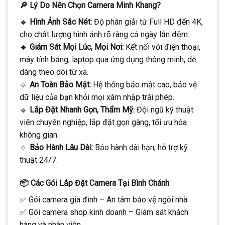
🔎 Lý Do Nên Chọn Camera Minh Khang?
🔹
Hình Ảnh Sắc Nét:
Độ phân giải từ Full HD đến 4K,
cho chất lượng hình ảnh rõ ràng cả ngày lẫn đêm.
🔹
Giám Sát Mọi Lúc, Mọi Nơi:
Kết nối với điện thoại,
máy tính bảng, laptop qua ứng dụng thông minh, dễ
dàng theo dõi từ xa.
🔹
An Toàn Bảo Mật:
Hệ thống bảo mật cao, bảo vệ
dữ liệu của bạn khỏi mọi xâm nhập trái phép.
🔹
Lắp Đặt Nhanh Gọn, Thẩm Mỹ:
Đội ngũ kỹ thuật
viên chuyên nghiệp, lắp đặt gọn gàng, tối ưu hóa
không gian.
🔹
Bảo Hành Lâu Dài:
Bảo hành dài hạn, hỗ trợ kỹ
thuật 24/7.
📦 Các Gói Lắp Đặt Camera Tại Bình Chánh
✅ Gói camera gia đình – An tâm bảo vệ ngôi nhà.
✅ Gói camera shop kinh doanh – Giám sát khách
hàng và nhân viên.