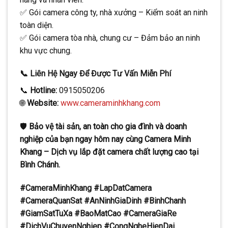
✅ Gói camera công ty, nhà xưởng – Kiểm soát an ninh
toàn diện.
✅ Gói camera tòa nhà, chung cư – Đảm bảo an ninh
khu vực chung.
📞 Liên Hệ Ngay Để Được Tư Vấn Miễn Phí
📞
Hotline:
0915050206
🌐
Website:
www.cameraminhkhang.com
🛡️
Bảo vệ tài sản, an toàn cho gia đình và doanh
nghiệp của bạn ngay hôm nay cùng Camera Minh
Khang – Dịch vụ lắp đặt camera chất lượng cao tại
Bình Chánh.
#CameraMinhKhang #LapDatCamera
#CameraQuanSat #AnNinhGiaDinh #BinhChanh
#GiamSatTuXa #BaoMatCao #CameraGiaRe
#DichVuChuyenNghiep #CongNgheHienDai