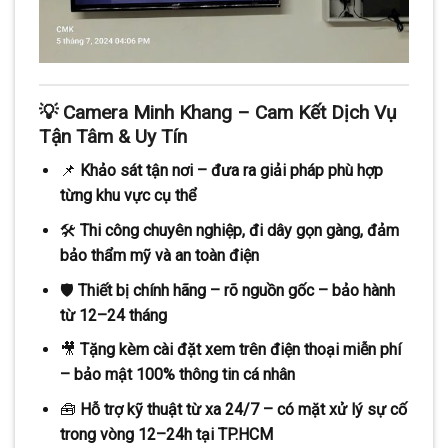
💡 Camera Minh Khang – Cam Kết Dịch Vụ
Tận Tâm & Uy Tín
📌
Khảo sát tận nơi – đưa ra giải pháp phù hợp
từng khu vực cụ thể
🛠️
Thi công chuyên nghiệp, đi dây gọn gàng, đảm
bảo thẩm mỹ và an toàn điện
🛡️
Thiết bị chính hãng – rõ nguồn gốc – bảo hành
từ 12–24 tháng
🎥
Tặng kèm cài đặt xem trên điện thoại miễn phí
– bảo mật 100% thông tin cá nhân
🧰
Hỗ trợ kỹ thuật từ xa 24/7 – có mặt xử lý sự cố
trong vòng 12–24h tại TP.HCM