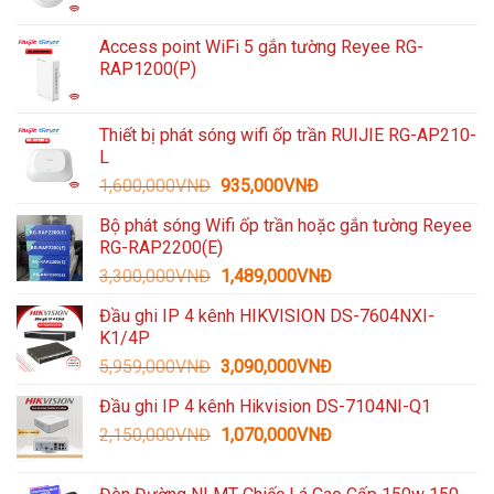
Access point WiFi 5 gắn tường Reyee RG-
RAP1200(P)
Thiết bị phát sóng wifi ốp trần RUIJIE RG-AP210-
L
Giá
Giá
1,600,000
VNĐ
935,000
VNĐ
gốc
hiện
Bộ phát sóng Wifi ốp trần hoặc gắn tường Reyee
là:
tại
RG-RAP2200(E)
1,600,000VNĐ.
là:
Giá
Giá
3,300,000
VNĐ
1,489,000
VNĐ
935,000VNĐ.
gốc
hiện
Đầu ghi IP 4 kênh HIKVISION DS-7604NXI-
là:
tại
K1/4P
3,300,000VNĐ.
là:
Giá
Giá
5,959,000
VNĐ
3,090,000
VNĐ
1,489,000VNĐ.
gốc
hiện
Đầu ghi IP 4 kênh Hikvision DS-7104NI-Q1
là:
tại
Giá
Giá
2,150,000
VNĐ
5,959,000VNĐ.
1,070,000
VNĐ
là:
gốc
hiện
3,090,000VNĐ.
là:
tại