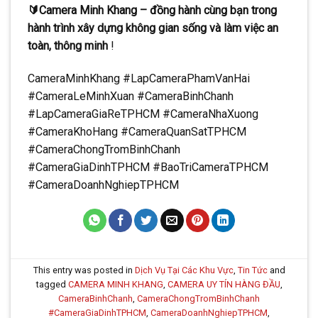
🔰Camera Minh Khang – đồng hành cùng bạn trong
hành trình xây dựng không gian sống và làm việc an
toàn, thông minh
!
CameraMinhKhang #LapCameraPhamVanHai
#CameraLeMinhXuan #CameraBinhChanh
#LapCameraGiaReTPHCM #CameraNhaXuong
#CameraKhoHang #CameraQuanSatTPHCM
#CameraChongTromBinhChanh
#CameraGiaDinhTPHCM #BaoTriCameraTPHCM
#CameraDoanhNghiepTPHCM
This entry was posted in
Dịch Vụ Tại Các Khu Vực
,
Tin Tức
and
tagged
CAMERA MINH KHANG
,
CAMERA UY TÍN HÀNG ĐẦU
,
CameraBinhChanh
,
CameraChongTromBinhChanh
#CameraGiaDinhTPHCM
,
CameraDoanhNghiepTPHCM
,