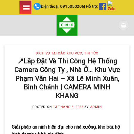
Skip
Điện thoại:
0915050206
| Hỗ trợ:
to
content
DỊCH VỤ TẠI CÁC KHU VỰC
,
TIN TỨC
📍Lắp Đặt Và Thi Công Hệ Thống
Camera Công Ty , Nhà Ở… Khu Vực
Phạm Văn Hai – Xã Lê Minh Xuân,
Bình Chánh | CAMERA MINH
KHANG
POSTED ON
13 THÁNG 5, 2025
BY
ADMIN
Giải pháp an ninh hiện đại cho nhà xưởng, kho bãi, hộ