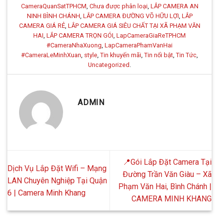
CameraQuanSatTPHCM
,
Chưa được phân loại
,
LẮP CAMERA AN
NINH BÌNH CHÁNH
,
LẮP CAMERA ĐƯỜNG VÕ HỮU LỢI
,
LẮP
CAMERA GIÁ RẺ
,
LẮP CAMERA GIÁ SIÊU CHẤT TẠI XÃ PHẠM VĂN
HAI
,
LẮP CAMERA TRỌN GÓI
,
LapCameraGiaReTPHCM
#CameraNhaXuong
,
LapCameraPhamVanHai
#CameraLeMinhXuan
,
style
,
Tin khuyến mãi
,
Tin nổi bật
,
Tin Tức
,
Uncategorized
.
ADMIN
📍Gói Lắp Đặt Camera Tại
Dịch Vụ Lắp Đặt Wifi – Mạng
Đường Trần Văn Giàu – Xã
LAN Chuyên Nghiệp Tại Quận
Phạm Văn Hai, Bình Chánh |
6 | Camera Minh Khang
CAMERA MINH KHANG