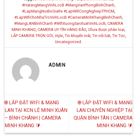
#HatangMangVinhLocB #MangVanPhongBinhChanh
,
#LapMangNoiBoGiaRe #LapWifiCongNghiepTPHCM
,
#LapWifiChoNhaTroVinhLocB #CameraMinhKhangBinhChanh
,
#MangLANBinhChanh #WifiXuongSanXuatVinhLocB
,
CAMERA
MINH KHANG
,
CAMERA UY TÍN HÀNG ĐẦU
,
Chưa được phân loại
,
LẮP CAMERA TRỌN GÓI
,
style
,
Tin khuyến mãi
,
Tin nổi bật
,
Tin Tức
,
Uncategorized
.
ADMIN
🌐 LẮP ĐẶT WIFI & MẠNG
🌐 LẮP ĐẶT WIFI & MẠNG
LAN TẠI KCN LÊ MINH XUÂN
LAN CHUYÊN NGHIỆP TẠI
– BÌNH CHÁNH | CAMERA
QUẬN BÌNH TÂN | CAMERA
MINH KHANG 🔰
MINH KHANG 🔰