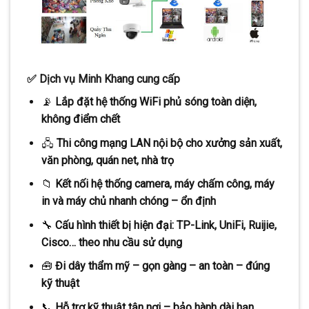
✅ Dịch vụ Minh Khang cung cấp
📡
Lắp đặt hệ thống WiFi phủ sóng toàn diện,
không điểm chết
🖧
Thi công mạng LAN nội bộ cho xưởng sản xuất,
văn phòng, quán net, nhà trọ
📁
Kết nối hệ thống camera, máy chấm công, máy
in và máy chủ nhanh chóng – ổn định
🔧
Cấu hình thiết bị hiện đại: TP-Link, UniFi, Ruijie,
Cisco… theo nhu cầu sử dụng
🧰
Đi dây thẩm mỹ – gọn gàng – an toàn – đúng
kỹ thuật
📞
Hỗ trợ kỹ thuật tận nơi – bảo hành dài hạn