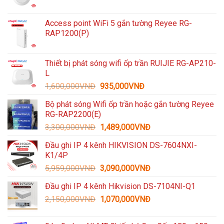
Access point WiFi 5 gắn tường Reyee RG-
RAP1200(P)
Thiết bị phát sóng wifi ốp trần RUIJIE RG-AP210-
L
Giá
Giá
1,600,000
VNĐ
935,000
VNĐ
gốc
hiện
Bộ phát sóng Wifi ốp trần hoặc gắn tường Reyee
là:
tại
RG-RAP2200(E)
1,600,000VNĐ.
là:
Giá
Giá
3,300,000
VNĐ
1,489,000
VNĐ
935,000VNĐ.
gốc
hiện
Đầu ghi IP 4 kênh HIKVISION DS-7604NXI-
là:
tại
K1/4P
3,300,000VNĐ.
là:
Giá
Giá
5,959,000
VNĐ
3,090,000
VNĐ
1,489,000VNĐ.
gốc
hiện
Đầu ghi IP 4 kênh Hikvision DS-7104NI-Q1
là:
tại
Giá
Giá
2,150,000
VNĐ
5,959,000VNĐ.
1,070,000
VNĐ
là:
gốc
hiện
3,090,000VNĐ.
là:
tại