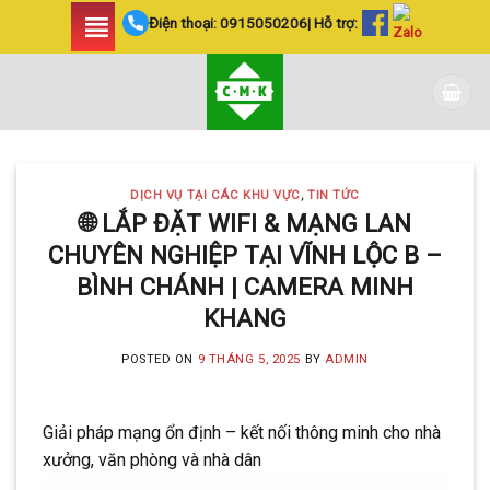
Skip
Điện thoại:
0915050206
| Hỗ trợ:
to
content
DỊCH VỤ TẠI CÁC KHU VỰC
,
TIN TỨC
🌐 LẮP ĐẶT WIFI & MẠNG LAN
CHUYÊN NGHIỆP TẠI VĨNH LỘC B –
BÌNH CHÁNH | CAMERA MINH
KHANG
POSTED ON
9 THÁNG 5, 2025
BY
ADMIN
Giải pháp mạng ổn định – kết nối thông minh cho nhà
xưởng, văn phòng và nhà dân