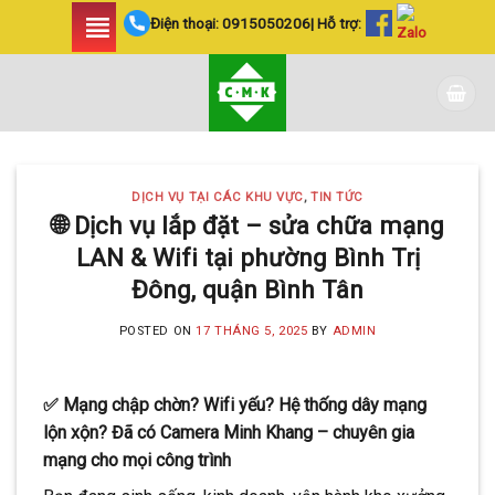
Skip
Điện thoại:
0915050206
| Hỗ trợ:
to
content
DỊCH VỤ TẠI CÁC KHU VỰC
,
TIN TỨC
🌐 Dịch vụ lắp đặt – sửa chữa mạng
LAN & Wifi tại phường Bình Trị
Đông, quận Bình Tân
POSTED ON
17 THÁNG 5, 2025
BY
ADMIN
✅ Mạng chập chờn? Wifi yếu? Hệ thống dây mạng
lộn xộn? Đã có Camera Minh Khang – chuyên gia
mạng cho mọi công trình