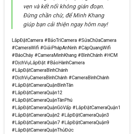
vẹn và kết nối không gián đoạn.
Đừng chần chừ, để Minh Khang
giúp bạn cải thiện ngay hôm nay!
LắpĐặtCamera #BảoTrìCamera #SửaChữaCamera
#CameraWifi #GiảiPhápAnNinh #CápQuangWifi
#BáoCháy #CameraMinhKhang #BìnhChánh #HCM
#DịchVụLắpĐặt #BảoHànhCamera
#LắpĐặtCameraBìnhChánh
#DịchVụCameraBìnhChánh #CameraBìnhChánh
#LắpĐặtCameraQuậnBìnhTân
#LắpĐặtCameraQuận12
#LắpĐặtCameraQuậnTânPhú
#LắpĐặtCameraQuậnGòVấp #LắpĐặtCameraQuận1
#LắpĐặtCameraQuận2 #LắpĐặtCameraQuận3
#LắpĐặtCameraQuận7 #LắpĐặtCameraQuận9
#LắpĐặtCameraQuậnThủĐức