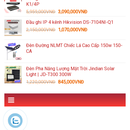
K1/4P
3,300,000VNĐ.
là:
Giá
Giá
5,959,000
VNĐ
3,090,000
VNĐ
1,489,000VNĐ.
gốc
hiện
Đầu ghi IP 4 kênh Hikvision DS-7104NI-Q1
là:
tại
Giá
Giá
2,150,000
VNĐ
5,959,000VNĐ.
1,070,000
VNĐ
là:
gốc
hiện
3,090,000VNĐ.
là:
tại
Đèn Đường NLMT Chiếc Lá Cao Cấp 150w 150-
2,150,000VNĐ.
là:
CA
1,070,000VNĐ.
Đèn Pha Năng Lượng Mặt Trời Jindian Solar
Light | JD-T300 300W
Giá
Giá
1,220,000
VNĐ
845,000
VNĐ
gốc
hiện
là:
tại
1,220,000VNĐ.
là:
845,000VNĐ.