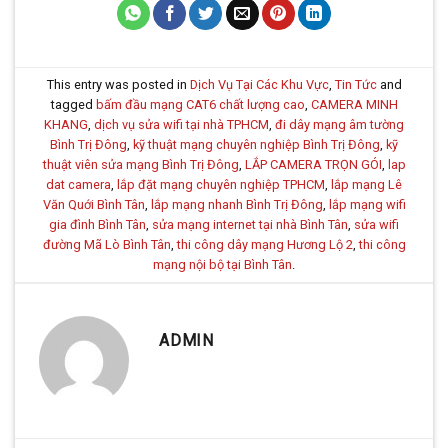
This entry was posted in
Dịch Vụ Tại Các Khu Vực
,
Tin Tức
and
tagged
bấm đầu mạng CAT6 chất lượng cao
,
CAMERA MINH
KHANG
,
dịch vụ sửa wifi tại nhà TPHCM
,
đi dây mạng âm tường
Bình Trị Đông
,
kỹ thuật mạng chuyên nghiệp Bình Trị Đông
,
kỹ
thuật viên sửa mạng Bình Trị Đông
,
LẮP CAMERA TRỌN GÓI
,
lap
dat camera
,
lắp đặt mạng chuyên nghiệp TPHCM
,
lắp mạng Lê
Văn Quới Bình Tân
,
lắp mạng nhanh Bình Trị Đông
,
lắp mạng wifi
gia đình Bình Tân
,
sửa mạng internet tại nhà Bình Tân
,
sửa wifi
đường Mã Lò Bình Tân
,
thi công dây mạng Hương Lộ 2
,
thi công
mạng nội bộ tại Bình Tân
.
ADMIN