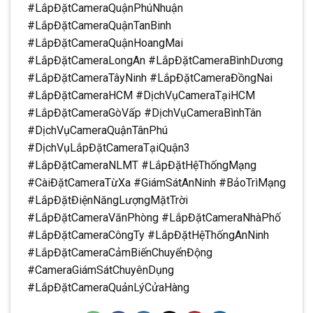
#LắpĐặtCameraQuậnPhúNhuận
#LắpĐặtCameraQuậnTanBinh
#LắpĐặtCameraQuậnHoangMai
#LắpĐặtCameraLongAn #LắpĐặtCameraBìnhDương
#LắpĐặtCameraTâyNinh #LắpĐặtCameraĐồngNai
#LắpĐặtCameraHCM #DịchVụCameraTạiHCM
#LắpĐặtCameraGòVấp #DịchVụCameraBìnhTân
#DịchVụCameraQuậnTânPhú
#DịchVụLắpĐặtCameraTạiQuận3
#LắpĐặtCameraNLMT #LắpĐặtHệThốngMạng
#CàiĐặtCameraTừXa #GiámSátAnNinh #BảoTrìMạng
#LắpĐặtĐiệnNăngLượngMặtTrời
#LắpĐặtCameraVănPhòng #LắpĐặtCameraNhàPhố
#LắpĐặtCameraCôngTy #LắpĐặtHệThốngAnNinh
#LắpĐặtCameraCảmBiếnChuyểnĐộng
#CameraGiámSátChuyênDụng
#LắpĐặtCameraQuảnLýCửaHàng