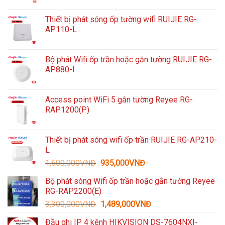
Thiết bị phát sóng ốp tường wifi RUIJIE RG-
AP110-L
Bộ phát Wifi ốp trần hoặc gắn tường RUIJIE RG-
AP880-I
Access point WiFi 5 gắn tường Reyee RG-
RAP1200(P)
Thiết bị phát sóng wifi ốp trần RUIJIE RG-AP210-
L
Giá
Giá
1,600,000
VNĐ
935,000
VNĐ
gốc
hiện
Bộ phát sóng Wifi ốp trần hoặc gắn tường Reyee
là:
tại
RG-RAP2200(E)
1,600,000VNĐ.
là:
Giá
Giá
3,300,000
VNĐ
1,489,000
VNĐ
935,000VNĐ.
gốc
hiện
Đầu ghi IP 4 kênh HIKVISION DS-7604NXI-
là:
tại