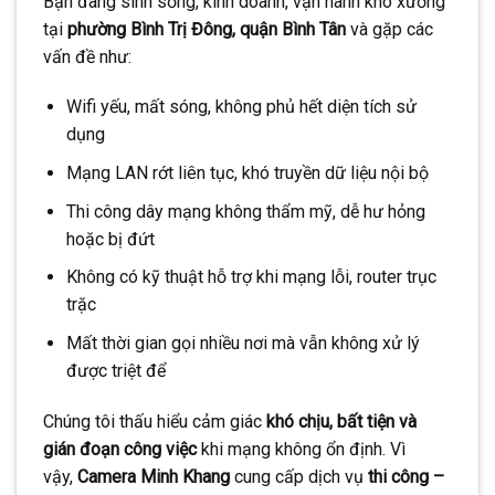
Bạn đang sinh sống, kinh doanh, vận hành kho xưởng
tại
phường Bình Trị Đông, quận Bình Tân
và gặp các
vấn đề như:
Wifi yếu, mất sóng, không phủ hết diện tích sử
dụng
Mạng LAN rớt liên tục, khó truyền dữ liệu nội bộ
Thi công dây mạng không thẩm mỹ, dễ hư hỏng
hoặc bị đứt
Không có kỹ thuật hỗ trợ khi mạng lỗi, router trục
trặc
Mất thời gian gọi nhiều nơi mà vẫn không xử lý
được triệt để
Chúng tôi thấu hiểu cảm giác
khó chịu, bất tiện và
gián đoạn công việc
khi mạng không ổn định. Vì
vậy,
Camera Minh Khang
cung cấp dịch vụ
thi công –