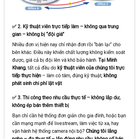
✅ 2.
Kỹ thuật viên trực tiếp làm – không qua trung
gian – không bị “đội giá”
Nhiều đơn vị hiện nay chỉ nhận đơn rồi “bán lại” cho
bên khác. Điều này khiến chất lượng không kiểm soát
được, giá cả bị đội lên và khó bảo hành.
Tại Minh
Khang
, tất cả đều do
kỹ thuật viên của chúng tôi trực
tiếp thực hiện
– làm có tâm, đúng kỹ thuật,
không
phát sinh chi phí lặt vặt
.
✅ 3.
Thi công theo nhu cầu thực tế – không lắp dư,
không ép bán thêm thiết bị
Bạn chỉ cần hệ thống đơn giản cho gia đình, hoặc bạn
cần mạng mạnh để livestream, làm việc từ xa, hay
vận hành hệ thống camera nội bộ?
Chúng tôi lắng
nghe – đo thực tế – lắp đúng nhu cầu
,
không cố bán